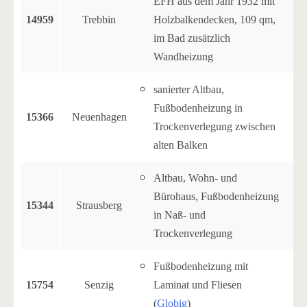
EFH aus dem Jahr 1932 mit
14959
Trebbin
Holzbalkendecken, 109 qm,
im Bad zusätzlich
Wandheizung
sanierter Altbau,
Fußbodenheizung in
15366
Neuenhagen
Trockenverlegung zwischen
alten Balken
Altbau, Wohn- und
Bürohaus, Fußbodenheizung
15344
Strausberg
in Naß- und
Trockenverlegung
Fußbodenheizung mit
15754
Senzig
Laminat und Fliesen
(
Globig
)